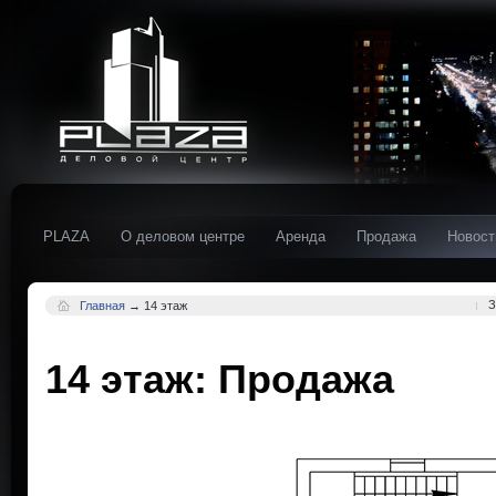
PLAZA
О деловом центре
Аренда
Продажа
Новост
З
Главная
→
14 этаж
14 этаж: Продажа