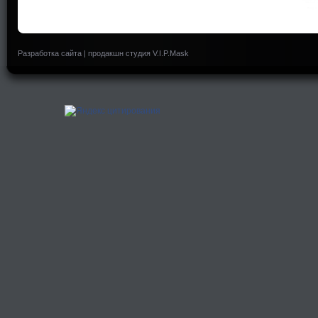
Разработка сайта
|
продакшн студия V.I.P.Mask