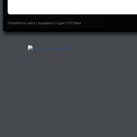
Разработка сайта
|
продакшн студия V.I.P.Mask