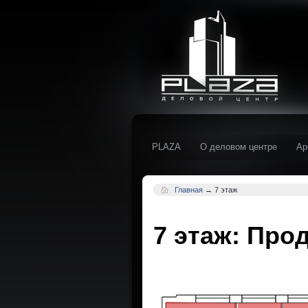
PLAZA
О деловом центре
Ар
Главная
→
7 этаж
7 этаж: Про