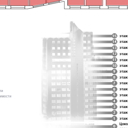
этаж
эта
этаж
этаж
этаж
этаж
этаж
этаж
этаж
этаж
ги
этаж
жимости
этаж
эта
этаж
этаж
Цоко