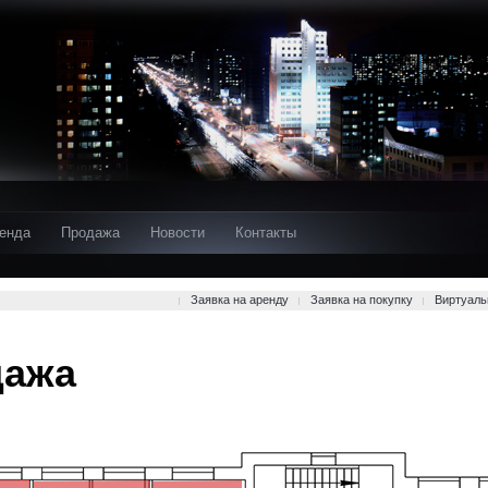
енда
Продажа
Новости
Контакты
Заявка на аренду
Заявка на покупку
Виртуаль
дажа