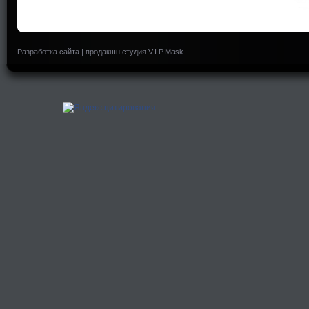
Разработка сайта
|
продакшн студия V.I.P.Mask