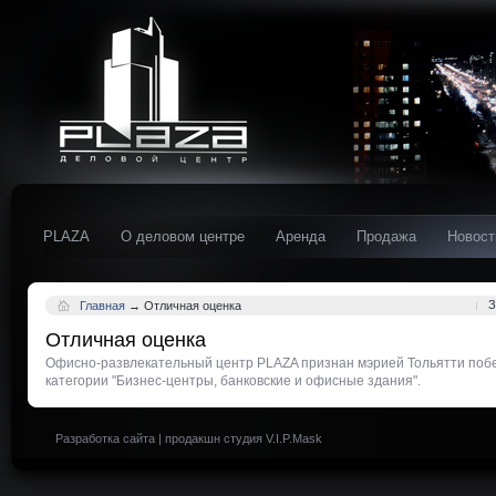
PLAZA
О деловом центре
Аренда
Продажа
Новост
З
Главная
→
Отличная оценка
Отличная оценка
Офисно-развлекательный центр PLAZA признан мэрией Тольятти побе
категории "Бизнес-центры, банковские и офисные здания".
Разработка сайта
|
продакшн студия V.I.P.Mask